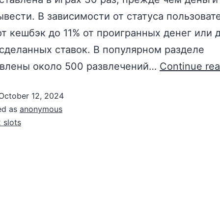
ывести. В зависимости от статуса пользоват
т кешбэк до 11% от проигранных денег или 
 сделанных ставок. В популярном разделе
авлены около 500 развлечений…
Continue rea
October 12, 2024
ed as
anonymous
x slots