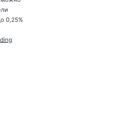
ели
до 0,25%
ding