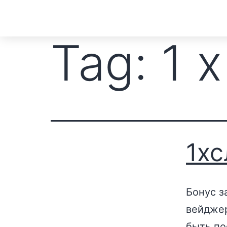
Tag:
1 x
1хс
Бонус з
вейджер
быть по