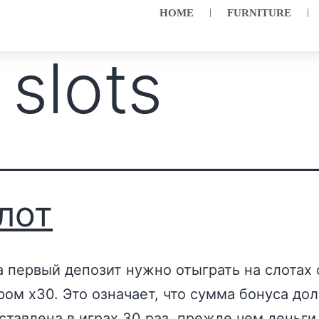
HOME
FURNITURE
 slots
лот
а первый депозит нужно отыграть на слотах 
ом х30. Это означает, что сумма бонуса до
ставлена в играх 30 раз, прежде чем деньг